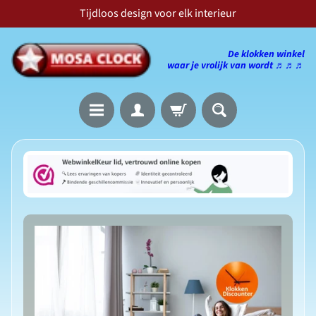
Tijdloos design voor elk interieur
Doorgaan
Ga
naar
naar
De klokken winkel
artikel
zijmenu
waar je vrolijk van wordt
♬♬♬
H
o
m
e
Z
o
e
k
e