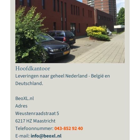
K
o
n
i
j
n
e
n
k
n
Hoofdkantoor
a
Leveringen naar geheel Nederland - België en
a
Deutschland.
g
d
BeoXL.nl
i
Adres
e
Weustenraadstraat 5
r
6217 HZ Maastricht
e
Telefoonnummer:
043-852 92 40
n
E-mail:
info@beoxl.nl