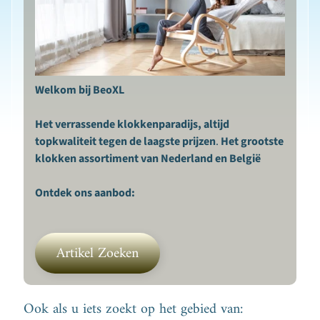
n
H
u
i
s
Welkom bij BeoXL
d
i
Het verrassende klokkenparadijs, altijd
e
topkwaliteit tegen de laagste prijzen
.
Het grootste
Expand child menu
r
klokken assortiment van Nederland en België
t
o
Ontdek ons aanbod:
t
a
a
Artikel Zoeken
l
H
o
Ook als u iets zoekt op het gebied van: