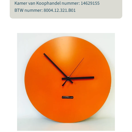
Kamer van Koophandel nummer: 14629155
T
BTW nummer: 8004.12.321.B01
r
i
m
s
a
l
o
n
Nieuwsbrief
Ik
wil
graag
de
BeoXL
e-
mail