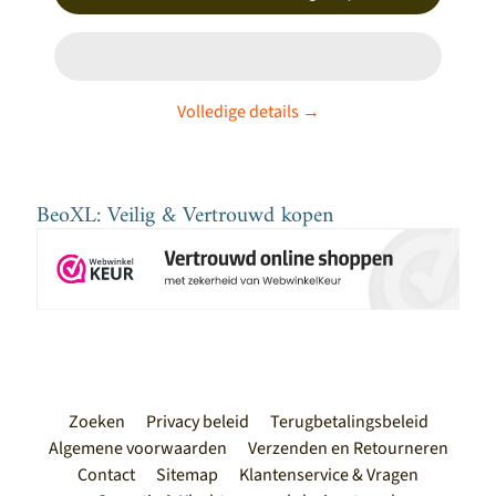
Populaire
producten
Volledige details →
CHANTALBRANDO
WANDKLOK
ECLIPS BLACK &
GREY MODERN
BeoXL: Veilig & Vertrouwd kopen
DESIGN
€197,00
CHANTALBRANDO
WANDKLOK
ECLIPS MODERN
DESIGN
€197,00
Wandklok
CHANTALBRANDO
-- MERCURIUS --
Zoeken
Privacy beleid
Terugbetalingsbeleid
MODERN DESIGN
--
Algemene voorwaarden
Verzenden en Retourneren
€227,00
Contact
Sitemap
Klantenservice & Vragen
Wandklok