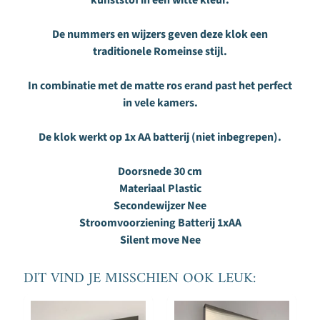
kunststof in een witte kleur.
T
De nummers en wijzers geven deze klok een
r
traditionele Romeinse stijl.
i
m
In combinatie met de matte ros erand past het perfect
s
in vele kamers.
a
l
De klok werkt op 1x AA batterij (niet inbegrepen).
o
n
Doorsnede
30 cm
Materiaal
Plastic
Nieuwsbrief
Secondewijzer
Nee
Stroomvoorziening
Batterij 1xAA
Ik
Silent move
Nee
wil
graag
de
DIT VIND JE MISSCHIEN OOK LEUK:
BeoXL
e-
mail