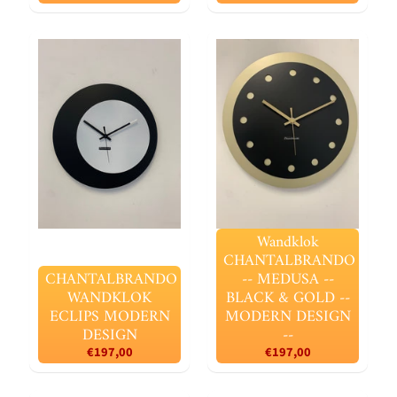
Wandklok
CHANTALBRANDO
CHANTALBRANDO
-- MEDUSA --
WANDKLOK
BLACK & GOLD --
ECLIPS MODERN
MODERN DESIGN
DESIGN
--
€197,00
€197,00