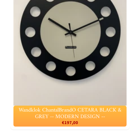
Wandklok ChantalBrandO CETARA BLACK &
GREY -- MODERN DESIGN --
€197,00