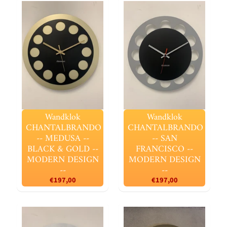
Wandklok
Wandklok
CHANTALBRANDO
CHANTALBRANDO
-- MEDUSA --
-- SAN
BLACK & GOLD --
FRANCISCO --
MODERN DESIGN
MODERN DESIGN
--
--
€197,00
€197,00