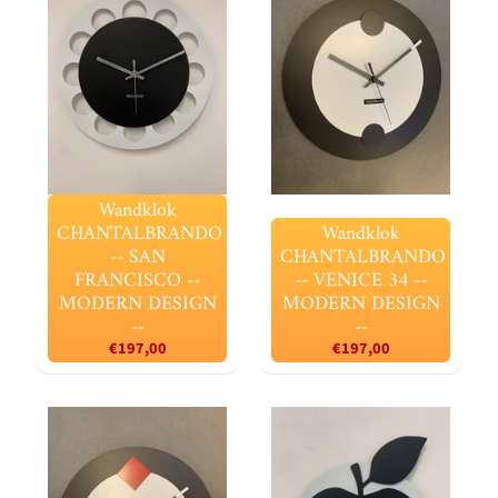
Wandklok
CHANTALBRANDO
Wandklok
-- SAN
CHANTALBRANDO
FRANCISCO --
-- VENICE 34 --
MODERN DESIGN
MODERN DESIGN
--
--
€197,00
€197,00