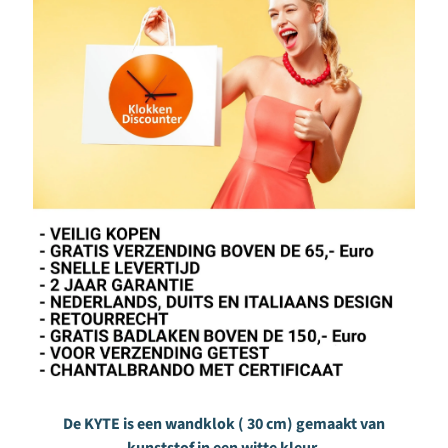
K
o
n
i
j
n
e
n
k
n
a
a
g
d
i
e
r
e
De KYTE is een wandklok ( 30 cm) gemaakt van
n