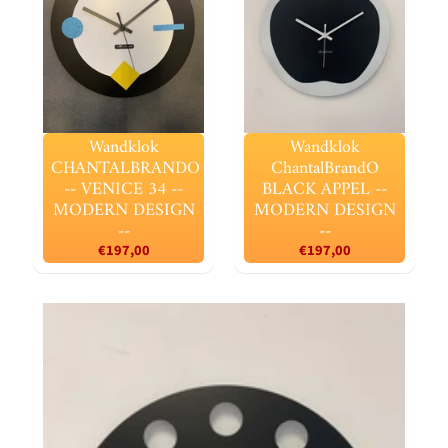
Wandklok
Wandklok
CHANTALBRANDO
ChantalBrandO
-- VENICE 34 --
BLACK APPEL --
MODERN DESIGN
MODERN DESIGN
--
--
€197,00
€197,00