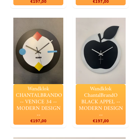
€197,00
€197,00
Wandklok
Wandklok
CHANTALBRANDO
ChantalBrandO
-- VENICE 34 --
BLACK APPEL --
MODERN DESIGN
MODERN DESIGN
--
--
€197,00
€197,00