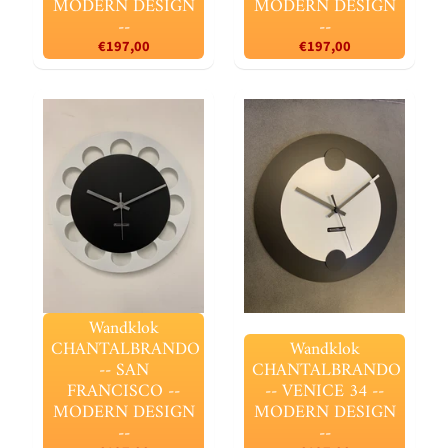
MODERN DESIGN
MODERN DESIGN
--
--
€197,00
€197,00
Wandklok
CHANTALBRANDO
Wandklok
-- SAN
CHANTALBRANDO
FRANCISCO --
-- VENICE 34 --
MODERN DESIGN
MODERN DESIGN
--
--