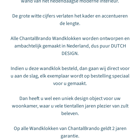
wand van het hedendaagse moderne interieur.
nieuwsbrief
met
promoties
De grote witte cijfers verlaten het kader en accentueren
en
de lengte.
product
aanbiedingen
ontvangen.
Alle ChantalBrando Wandklokken worden ontworpen en
Je
ambachtelijk gemaakt in Nederland, dus puur DUTCH
kunt
DESIGN.
je
op
elk
Indien u deze wandklok besteld, dan gaan wij direct voor
moment
u aan de slag, elk exemplaar wordt op bestelling speciaal
weer
voor u gemaakt.
afmelden.
BeoXL
Dan heeft u wel een uniek design object voor uw
respecteert
je
woonkamer, waar u vele tientallen jaren plezier van zult
privacy.
beleven.
Op alle Wandklokken van ChantalBrando geldt 2 jaren
Abonneren
garantie.