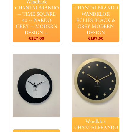
Wandklok
CHANTALBRANDO
CHANTALBRANDO
-- TIME SQUARE
WANDKLOK
40 -- NARDO
ECLIPS BLACK &
GREY -- MODERN
GREY MODERN
DESIGN --
DESIGN
€227,00
€197,00
Wandklok
CHANTALBRANDO