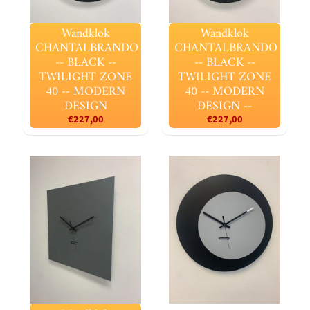
Wandklok
Wandklok
CHANTALBRANDO
CHANTALBRANDO
-- BLACK --
-- BLACK --
TWILIGHT ZONE
TWILIGHT ZONE
40 -- MODERN
40 -- MODERN
DESIGN
DESIGN --
€227,00
€227,00