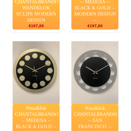
CHANTALBRANDO
-- MEDUSA --
WANDKLOK
BLACK & GOLD --
ECLIPS MODERN
MODERN DESIGN
DESIGN
--
€197,00
€197,00
Wandklok
Wandklok
CHANTALBRANDO
CHANTALBRANDO
-- MEDUSA --
-- SAN
BLACK & GOLD --
FRANCISCO --