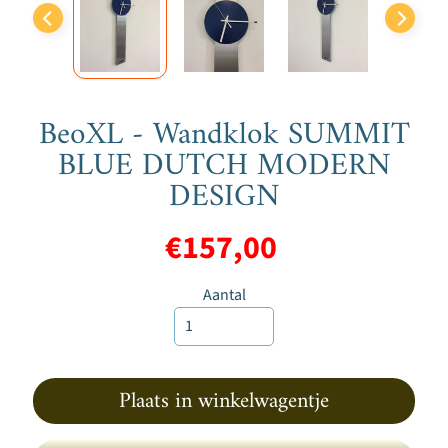
n
d
e
n
K
BeoXL - Wandklok SUMMIT
a
BLUE DUTCH MODERN
t
DESIGN
t
e
€157,00
n
V
Aantal
o
g
e
l
Plaats in winkelwagentje
s