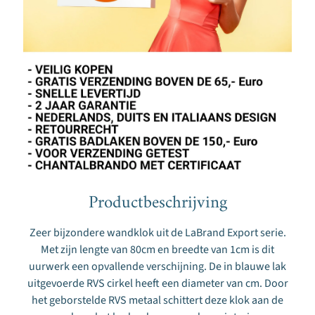
T
r
i
m
s
a
l
o
n
Productbeschrijving
Nieuwsbrief
Ik
Zeer bijzondere wandklok uit de LaBrand Export serie.
wil
Met zijn lengte van 80cm en breedte van 1cm is dit
graag
de
uurwerk een opvallende verschijning. De in blauwe lak
BeoXL
uitgevoerde RVS cirkel heeft een diameter van cm. Door
e-
het geborstelde RVS metaal schittert deze klok aan de
mail